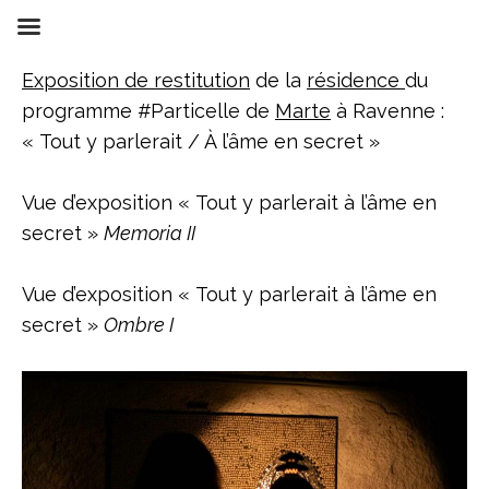
Aller
au
contenu
Exposition de restitution
de la
résidence
du
programme #Particelle de
Marte
à Ravenne :
« Tout y parlerait / À l’âme en secret »
Vue d’exposition « Tout y parlerait à l’âme en
secret »
Memoria II
Vue d’exposition « Tout y parlerait à l’âme en
secret »
Ombre I