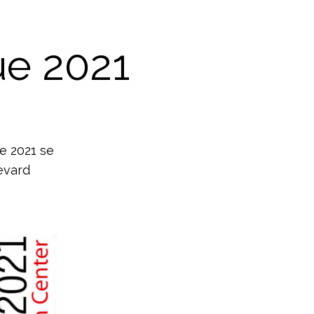
ue 2021
de 2021 se
levard